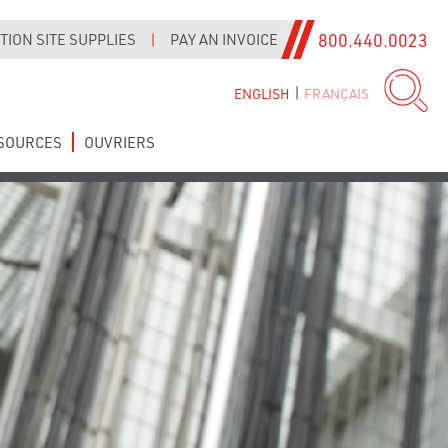
800.440.0023
ION SITE SUPPLIES
|
PAY AN INVOICE
|
ENGLISH
FRANÇAIS
SOURCES
OUVRIERS