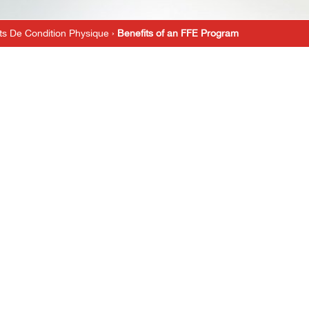
ts De Condition Physique
›
Benefits of an FFE Program