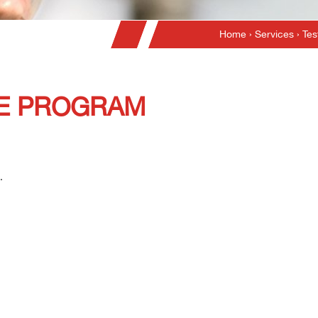
Home
›
Services
›
Tes
FE PROGRAM
.